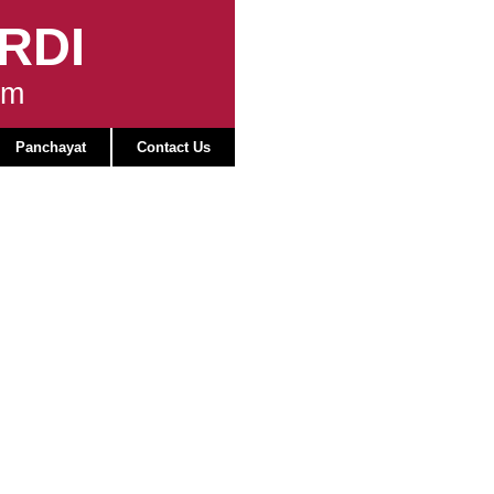
RDI
om
Panchayat
Contact Us