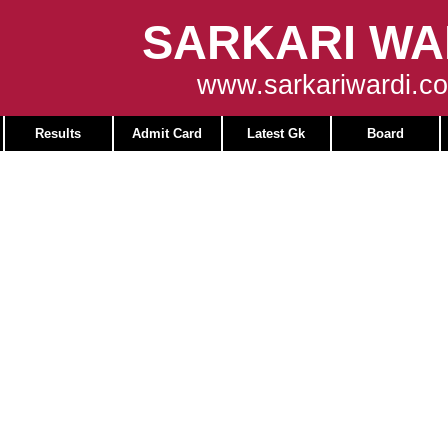
SARKARI WA
www.sarkariwardi.c
Results
Admit Card
Latest Gk
Board